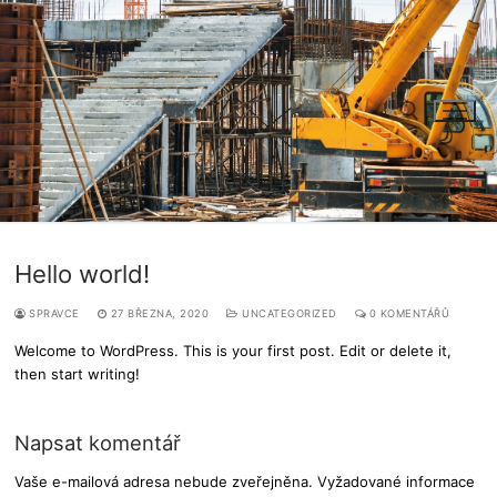
Přeskočit
na
obsah
Hledat:
Hello world!
SPRAVCE
27 BŘEZNA, 2020
UNCATEGORIZED
0 KOMENTÁŘŮ
Welcome to WordPress. This is your first post. Edit or delete it,
then start writing!
Napsat komentář
Vaše e-mailová adresa nebude zveřejněna.
Vyžadované informace