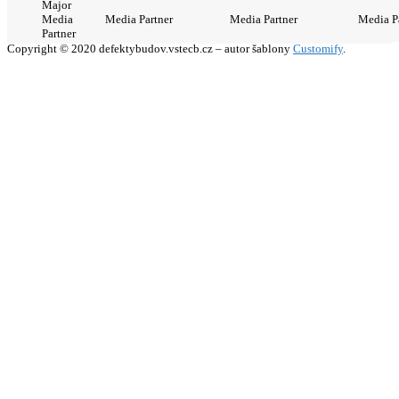
Major
Media
Media Partner
Media Partner
Media P
Partner
Copyright © 2020 defektybudov.vstecb.cz – autor šablony
Customify
.