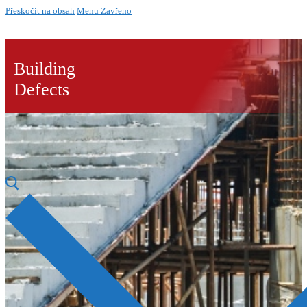
Přeskočit na obsah
Menu
Zavřeno
Building
Defects