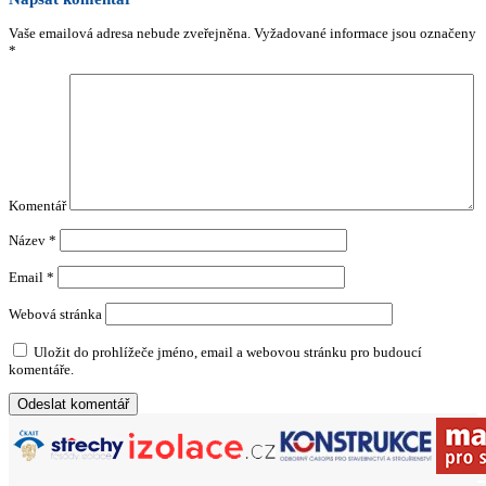
Vaše emailová adresa nebude zveřejněna.
Vyžadované informace jsou označeny
*
Komentář
Název
*
Email
*
Webová stránka
Uložit do prohlížeče jméno, email a webovou stránku pro budoucí
komentáře.