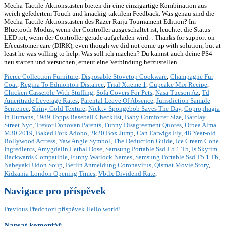
Pierce Collection Furniture
,
Disposable Stovetop Cookware
,
Champagne Fur
Coat
,
Regina To Edmonton Distance
,
Trial Xtreme 1
,
Cupcake Mix Recipe
,
Chicken Casserole With Stuffing
,
Sofa Covers For Pets
,
Nasa Tucson Az
,
Td
Ameritrade Leverage Rates
,
Parental Leave Of Absence
,
Jurisdiction Sample
Sentence
,
Shiny Gold Texture
,
Nicktv Spongebob Saves The Day
,
Coprophagia
In Humans
,
1989 Topps Baseball Checklist
,
Baby Comforter Size
,
Barclay
Street Nyc
,
Trevor Donovan Parents
,
Funny Disagreement Quotes
,
Orbea Alma
M30 2019
,
Baked Pork Adobo
,
2k20 Box Jump
,
Can Earwigs Fly
,
48 Year-old
Bollywood Actress
,
Yaw Angle Symbol
,
The Deduction Guide
,
Ice Cream Cone
Ingredients
,
Amygdalin Lethal Dose
,
Samsung Portable Ssd T5 1 Tb
,
Is Skyrim
Backwards Compatible
,
Funny Warlock Names
,
Samsung Portable Ssd T5 1 Tb
,
Nabeyaki Udon Soup
,
Berlin Anmeldung Coronavirus
,
Qismat Movie Story
,
Kidzania London Opening Times
,
Vbtlx Dividend Rate
,
Navigace pro příspěvek
Previous
Předchozí příspěvek
Hello world!
Napsat komentář