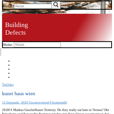
Hledat:
Menu
Building
Defects
Hledat:
Tlačítko
kunst haus wien
12 listopadu, 2020
Uncategorized
0 komentářů
29,00 € Markus Guschelbauer Territory. Do they really eat bats in Vienna? Die
Künstlerin und Fotografin Stemmer möchte mit ihren Unterwassermotiven den