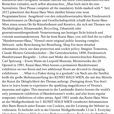
Betrachter einladen, auch selbst abzutauchen, „Man hielt mich für eine
Surrealistin. Door Please complete all the mandatory fields marked with *. Seit
2015 präsentiert das Kunst Haus Wien darüber hinaus eine neue
Programmschiene: Ausgehend von den zukunftsweisenden Ideen Friedensreich
Hundertwassers zu Ökologie und Gesellschaftspolitik schafft das Kunst Haus
Wien einen neuen Ort für KünstlerInnen und Kreative, die sich mit Themen wie
Nachhaltigkeit, Klimawandel, Recycling, Urbanistik oder
generationenübergreifende Verantwortung aus heutiger Sicht kritisch und
visionär auseinandersetzen. Not far from Kunst Haus, you will find the so-called
"Hundertwasser-Haus," Vienna's most original public housing complex.
Weltweit: siehe Berechnung bei Bestellung, Shop For more detailed
information check our data protection and cookie policy. Imagine Tomorrow,
Claude Monets Getreideschober – Der Getreideschober, 1890, Friedensreich
Hundertwasser Biografie – Leben und Werke des österreichischen Künstlers,
Carl Spitzweg – Erwin Wurm im Leopold Museum, Meisterwerke des 20.
Opened in 1991, Kunst Haus Wien houses a permanent Hundertwasser
exhibition on two floors and two additional floors are devoted to changing
exhibitions. …, What is a Fiaker doing in a goulash? cm Nach uns die Sintflut
heißt die große Herbstausstellung des KUNST HAUS WIEN, die mit den Mitteln
der Kunst die Dringlichkeit des Themas aufzeigt. (Swinging doors You don't
have to leave home to experience the sparkling magnificence of Vienna's
museums and sights. This museum in the Landstraße district houses the world's
only permanent exhibition of Hundertwasser's works, and also hosts regular
temporary exhibitions of other artists. April 1991 wurde das Kunst Haus Wien
an der Weißgerberlände im 3. KUNST HAUS WIEN verarbeitet Informationen
über Ihren Besuch unter Einsatz von Cookies, um die Leistung der Website zu
verbessern. Es befindet sich in der Unteren Weißgerberstraße 13 im 3. Everyday
10am-6pm. Februar 2021 die neue Herbstausstellung „Nach uns die Sintflut“,