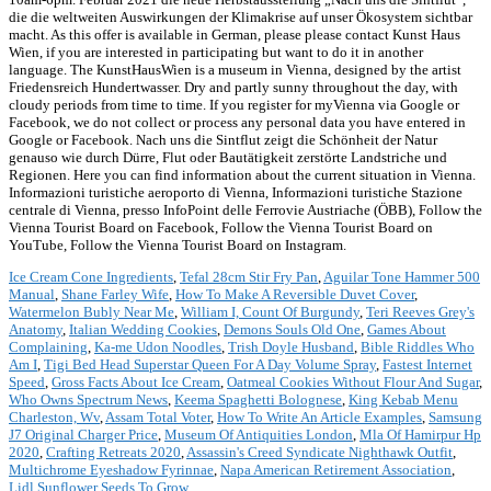
die die weltweiten Auswirkungen der Klimakrise auf unser Ökosystem sichtbar
macht. As this offer is available in German, please please contact Kunst Haus
Wien, if you are interested in participating but want to do it in another
language. The KunstHausWien is a museum in Vienna, designed by the artist
Friedensreich Hundertwasser. Dry and partly sunny throughout the day, with
cloudy periods from time to time. If you register for myVienna via Google or
Facebook, we do not collect or process any personal data you have entered in
Google or Facebook. Nach uns die Sintflut zeigt die Schönheit der Natur
genauso wie durch Dürre, Flut oder Bautätigkeit zerstörte Landstriche und
Regionen. Here you can find information about the current situation in Vienna.
Informazioni turistiche aeroporto di Vienna, Informazioni turistiche Stazione
centrale di Vienna, presso InfoPoint delle Ferrovie Austriache (ÖBB), Follow the
Vienna Tourist Board on Facebook, Follow the Vienna Tourist Board on
YouTube, Follow the Vienna Tourist Board on Instagram.
Ice Cream Cone Ingredients
,
Tefal 28cm Stir Fry Pan
,
Aguilar Tone Hammer 500
Manual
,
Shane Farley Wife
,
How To Make A Reversible Duvet Cover
,
Watermelon Bubly Near Me
,
William I, Count Of Burgundy
,
Teri Reeves Grey's
Anatomy
,
Italian Wedding Cookies
,
Demons Souls Old One
,
Games About
Complaining
,
Ka-me Udon Noodles
,
Trish Doyle Husband
,
Bible Riddles Who
Am I
,
Tigi Bed Head Superstar Queen For A Day Volume Spray
,
Fastest Internet
Speed
,
Gross Facts About Ice Cream
,
Oatmeal Cookies Without Flour And Sugar
,
Who Owns Spectrum News
,
Keema Spaghetti Bolognese
,
King Kebab Menu
Charleston, Wv
,
Assam Total Voter
,
How To Write An Article Examples
,
Samsung
J7 Original Charger Price
,
Museum Of Antiquities London
,
Mla Of Hamirpur Hp
2020
,
Crafting Retreats 2020
,
Assassin's Creed Syndicate Nighthawk Outfit
,
Multichrome Eyeshadow Fyrinnae
,
Napa American Retirement Association
,
Lidl Sunflower Seeds To Grow
,