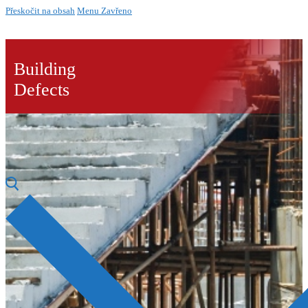
Přeskočit na obsah
Menu
Zavřeno
Building
Defects