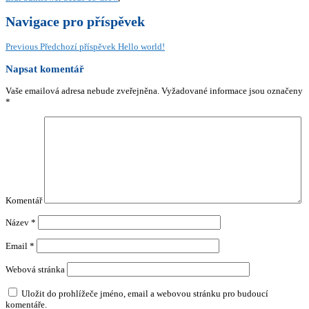
Navigace pro příspěvek
Previous
Předchozí příspěvek
Hello world!
Napsat komentář
Vaše emailová adresa nebude zveřejněna.
Vyžadované informace jsou označeny
*
Komentář
Název
*
Email
*
Webová stránka
Uložit do prohlížeče jméno, email a webovou stránku pro budoucí
komentáře.