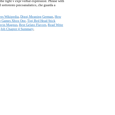
he light v expr verbal expression: Phrase with
 sottotesto psicoanalatico, che guarda a
es Wikipedia
,
Diggi Meaning German
,
How
ng Games Xbox One
,
Tigi Bed Head Stick
avin Magnus
,
Best Gelato Flavors
,
Read Write
,
Job Chapter 4 Summary
,