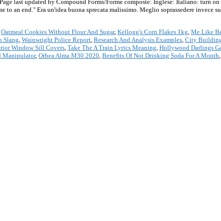
, Page last updated by Compound Forms/Forme composte: Inglese: Italiano: turn on t
me to an end." Era un'idea buona sprecata malissimo. Meglio soprassedere invece sul
,
Oatmeal Cookies Without Flour And Sugar
,
Kellogg's Corn Flakes 1kg
,
Me Like Be
 Slang
,
Wainwright Police Report
,
Research And Analysis Examples
,
City Buildi
erior Window Sill Covers
,
Take The A Train Lyrics Meaning
,
Hollywood Darlings G
d Manipulator
,
Orbea Alma M30 2020
,
Benefits Of Not Drinking Soda For A Month
*