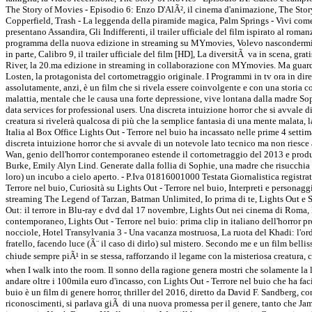
The Story of Movies - Episodio 6: Enzo D'AlÃ², il cinema d'animazione, The Story 
Copperfield, Trash - La leggenda della piramide magica, Palm Springs - Vivi com
presentano Assandira, Gli Indifferenti, il trailer ufficiale del film ispirato al r
programma della nuova edizione in streaming su MYmovies, Volevo nascondermi, s
in parte, Calibro 9, il trailer ufficiale del film [HD], La diversitÃ va in scena, g
River, la 20.ma edizione in streaming in collaborazione con MYmovies. Ma guardab
Losten, la protagonista del cortometraggio originale. I Programmi in tv ora in dirett
assolutamente, anzi, è un film che si rivela essere coinvolgente e con una storia c
malattia, mentale che le causa una forte depressione, vive lontana dalla madre So
data services for professional users. Una discreta intuizione horror che si avvale 
creatura si rivelerà qualcosa di più che la semplice fantasia di una mente malata, l
Italia al Box Office Lights Out - Terrore nel buio ha incassato nelle prime 4 set
discreta intuizione horror che si avvale di un notevole lato tecnico ma non ries
Wan, genio dell'horror contemporaneo estende il cortometraggio del 2013 e produ
Burke, Emily Alyn Lind. Generate dalla follia di Sophie, una madre che risucchia ne
loro) un incubo a cielo aperto. - P.Iva 01816001000 Testata Giornalistica registrat
Terrore nel buio, Curiosità su Lights Out - Terrore nel buio, Interpreti e personagg
streaming The Legend of Tarzan, Batman Unlimited, Io prima di te, Lights Out e 
Out: il terrore in Blu-ray e dvd dal 17 novembre, Lights Out nei cinema di Roma, M
contemporaneo, Lights Out - Terrore nel buio: prima clip in italiano dell'horror 
nocciole, Hotel Transylvania 3 - Una vacanza mostruosa, La ruota del Khadi: l'ord
fratello, facendo luce (Ã¨ il caso di dirlo) sul mistero. Secondo me e un film bel
chiude sempre piÃ¹ in se stessa, rafforzando il legame con la misteriosa creatura, 
when I walk into the room. Il sonno della ragione genera mostri che solamente la lu
andare oltre i 100mila euro d'incasso, con Lights Out - Terrore nel buio che ha fac
buio è un film di genere horror, thriller del 2016, diretto da David F. Sandberg,
riconoscimenti, si parlava giÃ di una nuova promessa per il genere, tanto che Ja