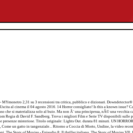
 MYmonetro 2,31 su 3 recensioni tra critica, pubblico e dizionari. Downdetector® 
 Uscita al cinema il 04 agosto 2016. 14 Horror consigliato! Is this a known issu
nso che si materializza solo al buio. Ma non Ã¨ una principessa, nÃ© una vecchia c
om Regia di David F. Sandberg. Trova i migliori Film e Serie TV disponibili sulle p
 alcune presenze misteriose. Titolo originale: Lights Out. durata 81 minuti. UN
atto in tangenziale... Ritorno a Coccia di Morto, Undine, la video recensione
ni, The Story of Movies - Episodio 8: Il thriller italiano, The Story of Movies VI