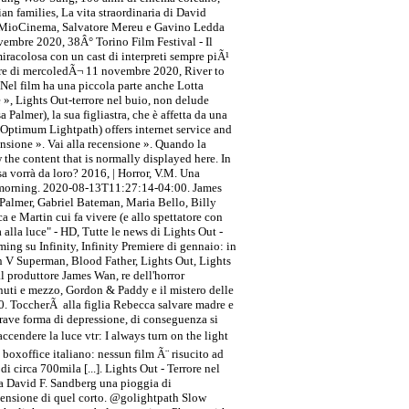
n families, La vita straordinaria di David
si, MioCinema, Salvatore Mereu e Gavino Ledda
novembre 2020, 38Â° Torino Film Festival - Il
acolosa con un cast di interpreti sempre piÃ¹
perdere di mercoledÃ¬ 11 novembre 2020, River to
Nel film ha una piccola parte anche Lotta
ne », Lights Out-terrore nel buio, non delude
Palmer), la sua figliastra, che è affetta da una
: Optimum Lightpath) offers internet service and
censione ». Vai alla recensione ». Quando la
w the content that is normally displayed here. In
a vorrà da loro? 2016, | Horror, V.M. Una
all morning. 2020-08-13T11:27:14-04:00. James
Palmer, Gabriel Bateman, Maria Bello, Billy
a e Martin cui fa vivere (e allo spettatore con
 alla luce" - HD, Tutte le news di Lights Out -
ming su Infinity, Infinity Premiere di gennaio: in
n V Superman, Blood Father, Lights Out, Lights
l produttore James Wan, re dell'horror
inuti e mezzo, Gordon & Paddy e il mistero delle
00. ToccherÃ alla figlia Rebecca salvare madre e
grave forma di depressione, di conseguenza si
ccendere la luce vtr: I always turn on the light
 boxoffice italiano: nessun film Ã¨ risucito ad
 circa 700mila [...]. Lights Out - Terrore nel
 a David F. Sandberg una pioggia di
stensione di quel corto. @golightpath Slow