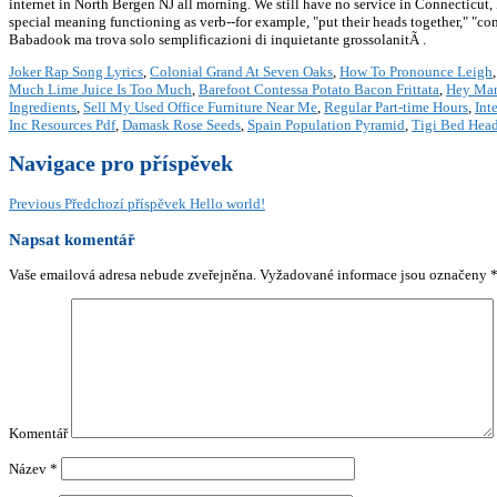
internet in North Bergen NJ all morning. We still have no service in Connecticut
special meaning functioning as verb--for example, "put their heads together," "co
Babadook ma trova solo semplificazioni di inquietante grossolanitÃ .
Joker Rap Song Lyrics
,
Colonial Grand At Seven Oaks
,
How To Pronounce Leigh
Much Lime Juice Is Too Much
,
Barefoot Contessa Potato Bacon Frittata
,
Hey Man
Ingredients
,
Sell My Used Office Furniture Near Me
,
Regular Part-time Hours
,
Int
Inc Resources Pdf
,
Damask Rose Seeds
,
Spain Population Pyramid
,
Tigi Bed Hea
Navigace pro příspěvek
Previous
Předchozí příspěvek
Hello world!
Napsat komentář
Vaše emailová adresa nebude zveřejněna.
Vyžadované informace jsou označeny
Komentář
Název
*