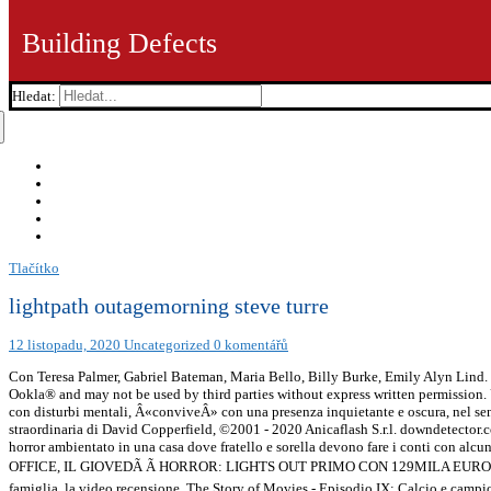
Building Defects
Hledat:
Tlačítko
lightpath outagemorning steve turre
12 listopadu, 2020
Uncategorized
0 komentářů
Con Teresa Palmer, Gabriel Bateman, Maria Bello, Billy Burke, Emily Alyn Lind. -
Ookla® and may not be used by third parties without express written permission.
con disturbi mentali, Â«conviveÂ» con una presenza inquietante e oscura, nel se
straordinaria di David Copperfield, ©2001 - 2020 Anicaflash S.r.l. downdetector.c
horror ambientato in una casa dove fratello e sorella devono fare i conti con
OFFICE, IL GIOVEDÃ Ã HORROR: LIGHTS OUT PRIMO CON 129MILA EURO, Come un g
famiglia, la video recensione, The Story of Movies - Episodio IX: Calcio e campio