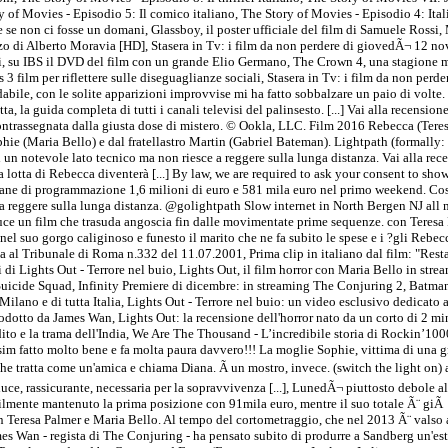
of Movies - Episodio 5: Il comico italiano, The Story of Movies - Episodio 4: Italia
e se non ci fosse un domani, Glassboy, il poster ufficiale del film di Samuele Ros
omanzo di Alberto Moravia [HD], Stasera in Tv: i film da non perdere di giovedÃ¬ 12 
u IBS il DVD del film con un grande Elio Germano, The Crown 4, una stagione mir
ratis 3 film per riflettere sulle diseguaglianze sociali, Stasera in Tv: i film da non 
ile, con le solite apparizioni improvvise mi ha fatto sobbalzare un paio di volte. 
a, la guida completa di tutti i canali televisi del palinsesto. [...] Vai alla recensio
ontrassegnata dalla giusta dose di mistero. © Ookla, LLC. Film 2016 Rebecca (Teresa 
phie (Maria Bello) e dal fratellastro Martin (Gabriel Bateman). Lightpath (formally
di un notevole lato tecnico ma non riesce a reggere sulla lunga distanza. Vai alla re
a lotta di Rebecca diventerà [...] By law, we are required to ask your consent to sho
timane di programmazione 1,6 milioni di euro e 581 mila euro nel primo weekend. Cos
ce a reggere sulla lunga distanza. @golightpath Slow internet in North Bergen NJ 
ce un film che trasuda angoscia fin dalle movimentate prime sequenze. con Teresa 
l suo gorgo caliginoso e funesto il marito che ne fa subito le spese e i ?gli Rebecc
a al Tribunale di Roma n.332 del 11.07.2001, Prima clip in italiano dal film: "Resta
i di Lights Out - Terrore nel buio, Lights Out, il film horror con Maria Bello in strea
Suicide Squad, Infinity Premiere di dicembre: in streaming The Conjuring 2, Batma
ilano e di tutta Italia, Lights Out - Terrore nel buio: un video esclusivo dedicato a
prodotto da James Wan, Lights Out: la recensione dell'horror nato da un corto di 2 m
ito e la trama dell'India, We Are The Thousand - L’incredibile storia di Rockin’10
lissim fatto molto bene e fa molta paura davvero!!! La moglie Sophie, vittima di una 
che tratta come un'amica e chiama Diana. Ã un mostro, invece. (switch the light on) a
ce, rassicurante, necessaria per la sopravvivenza [...], LunedÃ¬ piuttosto debole al
ilmente mantenuto la prima posizione con 91mila euro, mentre il suo totale Ã¨ giÃ di
 con Teresa Palmer e Maria Bello. Al tempo del cortometraggio, che nel 2013 Ã¨ valso
mes Wan - regista di The Conjuring - ha pensato subito di produrre a Sandberg un'e