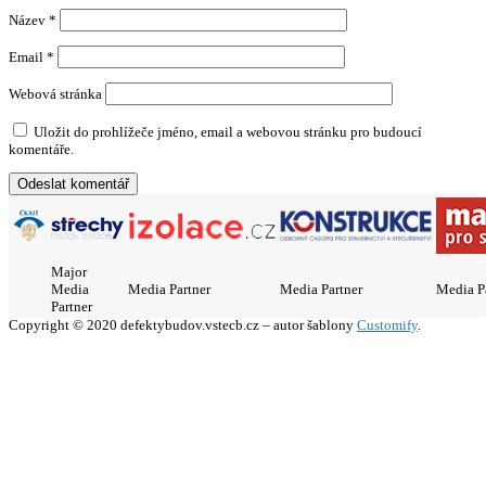
Název
*
Email
*
Webová stránka
Uložit do prohlížeče jméno, email a webovou stránku pro budoucí
komentáře.
Major
Media
Media Partner
Media Partner
Media P
Partner
Copyright © 2020 defektybudov.vstecb.cz – autor šablony
Customify
.