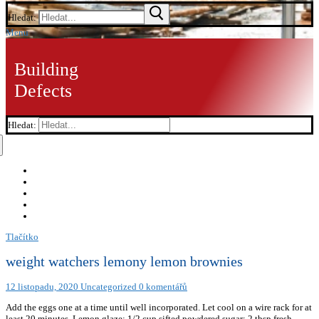
Hledat:
Menu
Building
Defects
Hledat:
Tlačítko
weight watchers lemony lemon brownies
12 listopadu, 2020
Uncategorized
0 komentářů
Add the eggs one at a time until well incorporated. Let cool on a wire rack for at
least 20 minutes. Lemon glaze: 1/2 cup sifted powdered sugar; 2 tbsp fresh