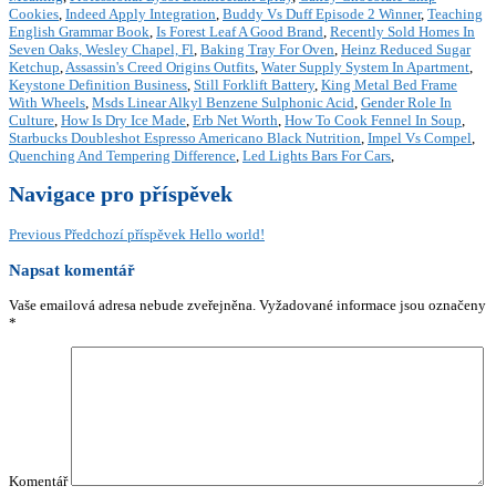
Cookies
,
Indeed Apply Integration
,
Buddy Vs Duff Episode 2 Winner
,
Teaching
English Grammar Book
,
Is Forest Leaf A Good Brand
,
Recently Sold Homes In
Seven Oaks, Wesley Chapel, Fl
,
Baking Tray For Oven
,
Heinz Reduced Sugar
Ketchup
,
Assassin's Creed Origins Outfits
,
Water Supply System In Apartment
,
Keystone Definition Business
,
Still Forklift Battery
,
King Metal Bed Frame
With Wheels
,
Msds Linear Alkyl Benzene Sulphonic Acid
,
Gender Role In
Culture
,
How Is Dry Ice Made
,
Erb Net Worth
,
How To Cook Fennel In Soup
,
Starbucks Doubleshot Espresso Americano Black Nutrition
,
Impel Vs Compel
,
Quenching And Tempering Difference
,
Led Lights Bars For Cars
,
Navigace pro příspěvek
Previous
Předchozí příspěvek
Hello world!
Napsat komentář
Vaše emailová adresa nebude zveřejněna.
Vyžadované informace jsou označeny
*
Komentář