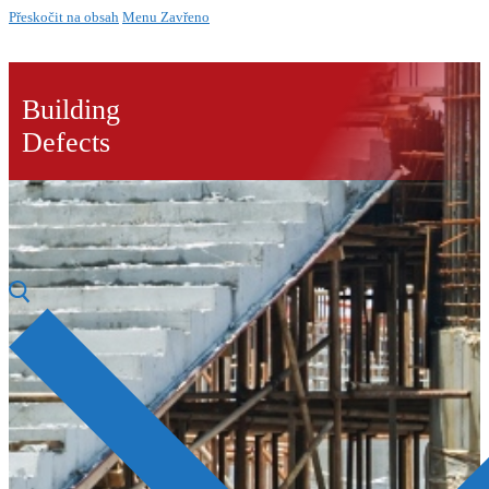
Přeskočit na obsah
Menu
Zavřeno
Building
Defects