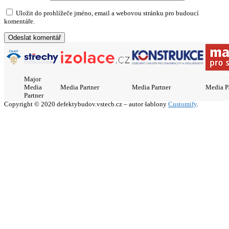
Uložit do prohlížeče jméno, email a webovou stránku pro budoucí
komentáře.
Major
Media
Media Partner
Media Partner
Media P
Partner
Copyright © 2020 defektybudov.vstecb.cz – autor šablony
Customify
.