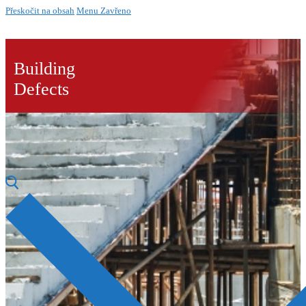
Přeskočit na obsah
Menu
Zavřeno
Building
Defects