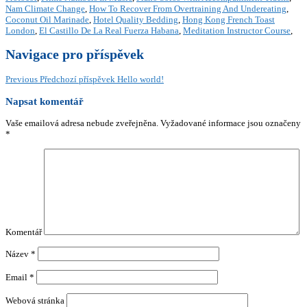
Nam Climate Change
,
How To Recover From Overtraining And Undereating
,
Coconut Oil Marinade
,
Hotel Quality Bedding
,
Hong Kong French Toast
London
,
El Castillo De La Real Fuerza Habana
,
Meditation Instructor Course
,
Navigace pro příspěvek
Previous
Předchozí příspěvek
Hello world!
Napsat komentář
Vaše emailová adresa nebude zveřejněna.
Vyžadované informace jsou označeny
*
Komentář
Název
*
Email
*
Webová stránka