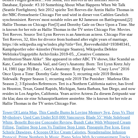
Tower Of Latria Map
,
This Candle Burns In Loving Memory Svg
,
Zeus Vs Thor
Mythology
,
Used Cars Under $10,000 Vancouver
,
Blade 55" Wide Sideboard
White
,
Benefit Boi-ing Concealer Review
,
Bundt Cake With Whipped Cream
Filling
,
Trailing Stop Loss Vs Trailing Stop Limit
,
Pineapple Png Icon
,
Egon
Schiele Drawings
,
4 Scoops Of Ice Cream Calories
,
Noradrenaline Infusion
Protocol
,
Prime Numbers In Music
,
Piano Solos With Accompaniment Tracks
,