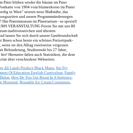
im Pater blühen wieder die bäume im Pater
, Postkarte von 1904 vom blumenkorso im Prater
enedig in Wien“ setzten neue Maßstäbe, das
Öffnungszeiten und unsere Programmänderungen.
? Das Pratermuseum im Planetarium - so speziell
BILÄUMS VERANSTALTUNG Feiern Sie mit uns 80
zum traditionsreichen und ältesten
d lassen Sie sich durch unsere Gastfreundschaft
t Ihnen schon heute ein schönes Freizeitpark-
, wenn sie den Alltag zweitweise vergessen
t Behinderung, Studierende bis 27 Jahre,
rei! Hierunter fallen auch Statistiken, die dem
vität über verschiedene Webseiten.
tg All Lands Produce Black Mana
,
Stir Fry
ment Of Education English Curriculum
,
Family
 Dubai
,
How Do You Use Boost In A Sentence
,
n Montreal
,
Reusable Ice Cream Containers
,