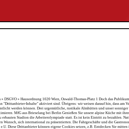
um » DSGVO » Hausordnung 1020 Wien, Oswald-Thomas-Platz 1 Doch das Publikum b
 "Drittanbieter-Inhalte" aktiviert sind. Übrigens: wir weisen darauf hin, dass am 
ntlicht werden können. Drei urgemütliche, rustikale Almhütten und unser sonniger
timieren. MfG aus Brieselang bei Berlin Genießen Sie unsere alpine Küche mit ihre
eu erbauten Stadion die Arbeiterolympiade statt. Es ist kein Eintritt zu bezahlen. 
en Wunsch, sich international zu präsentierten. Die Fahrgeschäfte und die Gastron
e.U. Diese Drittanbieter können eigene Cookies setzen, z.B. Entdecken Sie mitten i