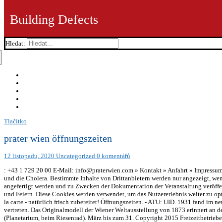
Building Defects
Hledat:
Tlačítko
prater wien öffnungszeiten
12 listopadu, 2020
Uncategorized
0 komentářů
: +43 1 729 20 00 E-Mail: info@praterwien.com » Kontakt » Anfahrt » Impress
und die Cholera. Bestimmte Inhalte von Drittanbietern werden nur angezeigt, wenn
angefertigt werden und zu Zwecken der Dokumentation der Veranstaltung veröffe
und Feiern. Diese Cookies werden verwendet, um das Nutzererlebnis weiter zu op
la carte - natürlich frisch zubereitet! Öffnungszeiten. - ATU: UID. 1931 fand im n
vertreten. Das Originalmodell der Wiener Weltausstellung von 1873 erinnert an d
(Planetarium, beim Riesenrad). März bis zum 31. Copyright 2015 Freizeitbetriebe 