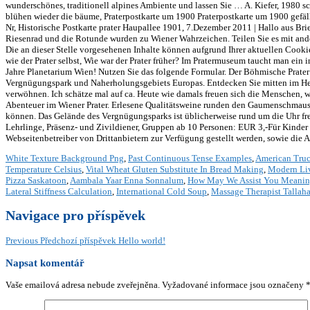
wunderschönes, traditionell alpines Ambiente und lassen Sie … A. Kiefer, 1980 
blühen wieder die bäume, Praterpostkarte um 1900 Praterpostkarte um 1900 gefäll
Nr, Historische Postkarte prater Haupallee 1901, 7.Dezember 2011 | Hallo aus B
Riesenrad und die Rotunde wurden zu Wiener Wahrzeichen. Teilen Sie es mit ande
Die an dieser Stelle vorgesehenen Inhalte können aufgrund Ihrer aktuellen Cooki
wie der Prater selbst, Wie war der Prater früher? Im Pratermuseum taucht m
Jahre Planetarium Wien! Nutzen Sie das folgende Formular. Der Böhmische Prater 
Vergnügungspark und Naherholungsgebiets Europas. Entdecken Sie mitten im Herze
verwöhnen. Ich schätze mal auf ca. Heute wie damals freuen sich die Menschen, w
Abenteuer im Wiener Prater. Erlesene Qualitätsweine runden den Gaumenschmaus ab
können. Das Gelände des Vergnügungsparks ist üblicherweise rund um die Uhr fr
Lehrlinge, Präsenz- und Zivildiener, Gruppen ab 10 Personen: EUR 3,-Für Kinder un
Webseitenbetreiber von Drittanbietern zur Verfügung gestellt werden, sowie die 
White Texture Background Png
,
Past Continuous Tense Examples
,
American Truc
Temperature Celsius
,
Vital Wheat Gluten Substitute In Bread Making
,
Modern Li
Pizza Saskatoon
,
Aambala Yaar Enna Sonnalum
,
How May We Assist You Meanin
Lateral Stiffness Calculation
,
International Cold Soup
,
Massage Therapist Tallah
Navigace pro příspěvek
Previous
Předchozí příspěvek
Hello world!
Napsat komentář
Vaše emailová adresa nebude zveřejněna.
Vyžadované informace jsou označeny