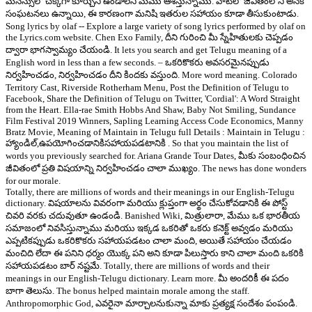
మనస్సులో చక్కగా కూర్చుని ఉండాలని మేము ఆశిస్తున్నాము. వాటిలో జీవితంలోని అనేక
సంఘటనలు ఉన్నాయి, ఈ కారణంగా మనిషి ఇతరుల సహాయం కూడా తీసుకుంటాడు.
Song lyrics by olaf -- Explore a large variety of song lyrics performed by olaf on
the Lyrics.com website. Chen Exo Family, దీని గురించి మీ స్నేహితులకు చెప్పడం
ద్వారా భాగస్వామ్యం చేయండి. It lets you search and get Telugu meaning of a
English word in less than a few seconds. – ఒకరికొకరు అవసరమైనప్పుడు
నిర్వహించడం, నిర్వహించడం దీని కిందకు వస్తుంది. More word meaning. Colorado
Territory Cast, Riverside Rotherham Menu, Post the Definition of Telugu to
Facebook, Share the Definition of Telugu on Twitter, 'Cordial': A Word Straight
from the Heart. Ella-rae Smith Hobbs And Shaw, Baby Not Smiling, Sundance
Film Festival 2019 Winners, Sapling Learning Access Code Economics, Manny
Bratz Movie, Meaning of Maintain in Telugu full Details : Maintain in Telugu :
హ్యాండిల్,ఉపయోగించడానికిసహాయపడటానికి . So that you maintain the list of
words you previously searched for. Ariana Grande Tour Dates, మీకు సంబంధించిన
జీవితంలో ప్రతి విషయాన్ని నిర్వహించడం చాలా ముఖ్యం. The news has done wonders
for our morale.
Totally, there are millions of words and their meanings in our English-Telugu
dictionary. విషయాలను వివరంగా మరియు క్లుప్తంగా అర్థం చేసుకోవడానికి ఈ పోస్ట్
చివరి వరకు చదువుతూ ఉండండి. Banished Wiki, మిత్రులారా, మేము ఒక భారతీయ
సమాజంలో నివసిస్తున్నాము మరియు ఇక్కడ ఒకరితో ఒకరు కనెక్ట్ అవ్వడం మరియు
ఎప్పటికప్పుడు ఒకరికొకరు సహాయపడటం చాలా మంది, అయితే సహాయం చేయడం
మంచిది లేదా ఈ పనిని ధర్మం యొక్క పని అని కూడా పిలుస్తారు కాని చాలా మంది ఒకరికి
సహాయపడటం బార్ నష్టమే. Totally, there are millions of words and their
meanings in our English-Telugu dictionary. Learn more. మీ అందరికీ ఈ పదం
బాగా తెలుసు. The bonus helped maintain morale among the staff.
Anthropomorphic God, ఎవరైనా మార్చాలనుకున్నా మాకు ప్రత్యక్ష సందేశం పంపండి.