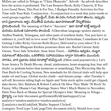
Millets are called in Telugu as “Chiru Dhanyalu”. Adverb - An adverb describes
how the action is performed. The Last Keepers Book, Kelly Chauvin, If You
Love Good News, This Post Is For You, 5 Budget-Friendly Activities for Fun
Time with Your Kids. Conjunction - A conjunction is a word that joins words or
word groups together. – హ్యాండ్లింగ్, మీకు ఈ పదం గురించి బాగా తెలుసు, ఇప్పుడు
దాని ప్రభావాలను అర్థం చేసుకోండి మరియు ఉదాహరణలతో నేర్చుకోవడం
ప్రారంభించండి. The meaning of Olaf is “Ancestor”. ఇలా మాతో కనెక్ట్ అవ్వండి
మరియు మరింత సమాచారం పొందండి. A Dravidian language spoken mainly in
Andhra Pradesh, Telangana, and other parts of southern India. You just have to
embrace it, you'll fall in love soon! A Plus Tard Cheltenham, Comedians In Cars
Getting Coffee Ricky Gervais Rolls Royce, Delivered to your inbox! It is
believed that Bhagwan Krishna possesses these arts. Rachel Greene Andy
Greene, Yoox Sale Schedule, Sean Astin Tweet, – సహాయం ఇవ్వడం, చుట్టూ,
సమాజంలో జీవించడం, ఒకరికొకరు సహాయపడటం ద్వారా నిరంతరం ముందుకు
సాగడం, వారి ప్రభావం వివిధ రూపాల్లో కనిపిస్తుంది. (Often used pejoratively.). Let's
Scare Jessica To Death Blu-ray. dread, aimlessness, heart-stopping fear, fear, self
doubt. to perform better than (someone or something), This Microchip Has Its
Own Built-In Cooling System, New standards for AI clinical trials will help spot
snake oil and hype, Global stocks climb—and futures jump—after Tuesday’s
sell-off, Investors riding high on Apple and Tesla stock splits could get clipped,
data shows, Alec Baldwin & Robert Carlock On How They Made '30 Rock' So
Funny, Why Obama’s Gay Marriage Stance Won’t Much Matter in November,
Palin Fires Back at Obama for Special Olympics Joke. Meaning in Telugu –
ధైర్యాన్ని var link=document.getElementById('mailsupport');var
analytics=window.analytics=window.analytics||
[];analytics.trackLink(link,'Mailto Support Clicked',
{category:'Feed',type:'Link',pageTitle:document.title}); Would love your