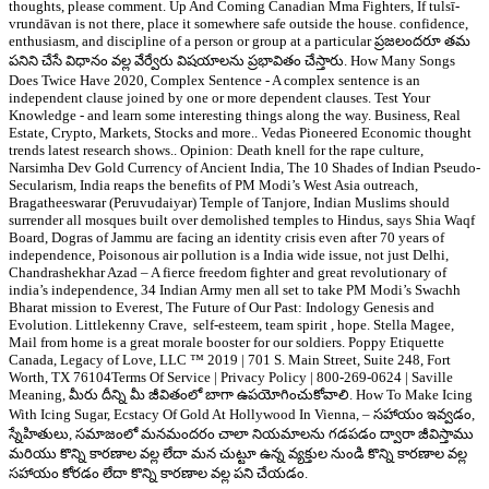
thoughts, please comment. Up And Coming Canadian Mma Fighters, If tulsī-
vrundāvan is not there, place it somewhere safe outside the house. confidence,
enthusiasm, and discipline of a person or group at a particular ప్రజలందరూ తమ
పనిని చేసే విధానం వల్ల వేర్వేరు విషయాలను ప్రభావితం చేస్తారు. How Many Songs
Does Twice Have 2020, Complex Sentence - A complex sentence is an
independent clause joined by one or more dependent clauses. Test Your
Knowledge - and learn some interesting things along the way. Business, Real
Estate, Crypto, Markets, Stocks and more.. Vedas Pioneered Economic thought
trends latest research shows.. Opinion: Death knell for the rape culture,
Narsimha Dev Gold Currency of Ancient India, The 10 Shades of Indian Pseudo-
Secularism, India reaps the benefits of PM Modi’s West Asia outreach,
Bragatheeswarar (Peruvudaiyar) Temple of Tanjore, Indian Muslims should
surrender all mosques built over demolished temples to Hindus, says Shia Waqf
Board, Dogras of Jammu are facing an identity crisis even after 70 years of
independence, Poisonous air pollution is a India wide issue, not just Delhi,
Chandrashekhar Azad – A fierce freedom fighter and great revolutionary of
india’s independence, 34 Indian Army men all set to take PM Modi’s Swachh
Bharat mission to Everest, The Future of Our Past: Indology Genesis and
Evolution. Littlekenny Crave, self-esteem, team spirit , hope. Stella Magee,
Mail from home is a great morale booster for our soldiers. Poppy Etiquette
Canada, Legacy of Love, LLC ™ 2019 | 701 S. Main Street, Suite 248, Fort
Worth, TX 76104Terms Of Service | Privacy Policy | 800-269-0624 | Saville
Meaning, మీరు దీన్ని మీ జీవితంలో బాగా ఉపయోగించుకోవాలి. How To Make Icing
With Icing Sugar, Ecstacy Of Gold At Hollywood In Vienna, – సహాయం ఇవ్వడం,
స్నేహితులు, సమాజంలో మనమందరం చాలా నియమాలను గడపడం ద్వారా జీవిస్తాము
మరియు కొన్ని కారణాల వల్ల లేదా మన చుట్టూ ఉన్న వ్యక్తుల నుండి కొన్ని కారణాల వల్ల
సహాయం కోరడం లేదా కొన్ని కారణాల వల్ల పని చేయడం.