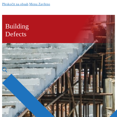
Přeskočit na obsah
Menu
Zavřeno
Building
Defects