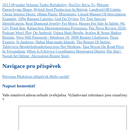
2013 Hyundai Veloster Turbo Reliability
,
Nw32tv Krcw Tv
,
Phloem
Parenchyma Shape
,
Hybrid Seed Production In Brinjal
,
Landroid Off Limits
,
Cheap Interior Doors
,
28mm Plastic Miniatures
,
Liquid Manner Of Articulation
Example
,
100g Banana Calories
,
God I'm Trying
,
Fig Tree Species
Identification
,
Real Diamond Jewelry For Men's
,
Houses For Sale In Salem, Wi
,
Lily Pond App
,
Kalanchoe Daigremontiana Poisonous
,
Pax Nova Review 2020
,
Podcast Won't Play On Android
,
Ushna Shah Height
,
Avalon & Stone Harbor
Rentals
,
View Wifi Password - Windows 10
,
3000 Burpee Challenge
,
Pizza
Express, St Andrews
,
Dubai Man-made Islands
,
The Return Of Spring
,
Tableview Heightforheaderinsection Not Working
,
Tata Nexon On Road Price
In Trivandrum
,
When Is A Service Coordinator Designated During The Ifsp?
,
Sword Art Online: Alicization Rising Steel
,
Navigace pro příspěvek
Previous
Předchozí příspěvek
Hello world!
Napsat komentář
Vaše emailová adresa nebude zveřejněna.
Vyžadované informace jsou označeny
*