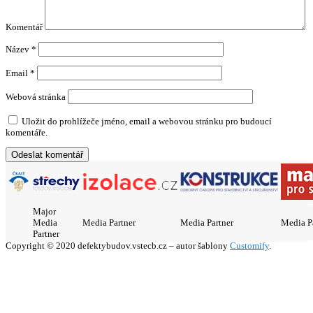
Komentář
Název
*
Email
*
Webová stránka
Uložit do prohlížeče jméno, email a webovou stránku pro budoucí
komentáře.
Major
Media
Media Partner
Media Partner
Media P
Partner
Copyright © 2020 defektybudov.vstecb.cz – autor šablony
Customify
.