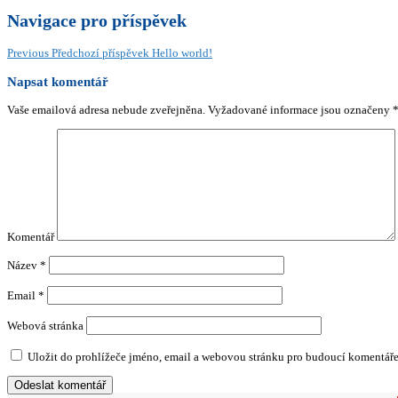
Navigace pro příspěvek
Previous
Předchozí příspěvek
Hello world!
Napsat komentář
Vaše emailová adresa nebude zveřejněna.
Vyžadované informace jsou označeny
Komentář
Název
*
Email
*
Webová stránka
Uložit do prohlížeče jméno, email a webovou stránku pro budoucí komentáře