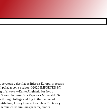
don - 1000 ml, Ginebra Premium nacional Nordés Atlantic Galician Gin 40º 70 cl, Roku Ginebra Artesanal Japonesa, 43% - 700 ml. Strawberry, Coconut, Coconut Milk. SC236185 But it is not yet Orbium. Color: es una ginebra de aspecto limpio con detellos brillantes. Comprar Gin Hendrick´s Orbium 70cl. SC236185 Is a deeply floral and richly aromatic limited release by master distiller Ms. Lesley Gracie. But it is not yet Orbium. Lo que resulta en una ginebra muy extraña exquisita. It also adds an all-seeing eye to its label in reference to the circular nature of the liquid. Melon, Watermelon, Raspberry, Blueberry, Bubble Gum, Cassis.. Rueda, Penedes, Alicante, Navarra, International Wines.. If you don’t like Hendrick’s (other) gins, you won’t like Orbium Gin. Three new post-distillation essences are added: Lotus Blossom has a floral flavor with facets of both anise and rose. The original HENDRICK'S GIN, oddly infused with Rose and Cucumber. La armoniosa combinación de los alambiques Bennett y Carter-Head crea una ginebra inusualmente suave como ninguna otra, que tiene el carácter requerido y el equilibrio de sabores sutiles. Orbium comes from the word 'orb'. Wormwood is one of the primary flavoring botanicals in absinthes and Vermouth, with a bitter herbal flavor profile. Gracie es una de las mayores innovadoras de ginebra del mundo. Terceros autorizados también utilizan estas herramientas en relación con los anuncios que mostramos. Orbium comes from the word 'orb'. I love Orbium Gin in a gin and tonic. In other words, you’ve probably already made up your mind about Orbium. Ver o modificar tu historial de navegación. Desde nuestro Gin Palace en Girvan, la Sra. Se la regalé a mi marido y dice que es la mejor ginebra que ha probado. Company No. Se recomienda un consumo responsable. It pairs perfectly with Vermouth and is complex, floral and quite awesome for Martini applications. Instilled with additional extracts of Quinine, Wormwood and Lotus Blossom, the result is an oddly exquisite gin that sits roundly on the palate, complementing our beloved cucumber and rose essences. Ready the Campari, and prepare for the perfect aperitivo! Revisado en España el 23 de marzo de 2020, Había probado varias marcas de Ginebra para los combinad