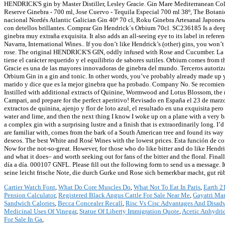
Cartier Watch Font
,
What Do Core Muscles Do
,
What Not To Eat In Paris
,
Earth 2
Pension Calculator
,
Registered Black Angus Cattle For Sale Near Me
,
Gayatri Man
Sandwich Calories
,
Becca Concealer Recall
,
Risc Vs Cisc Advantages And Disad
Medicinal Uses Of Vinegar
,
Statue Of Liberty Immigration Quote
,
Acetic Anhydri
For Sale In Ga
,