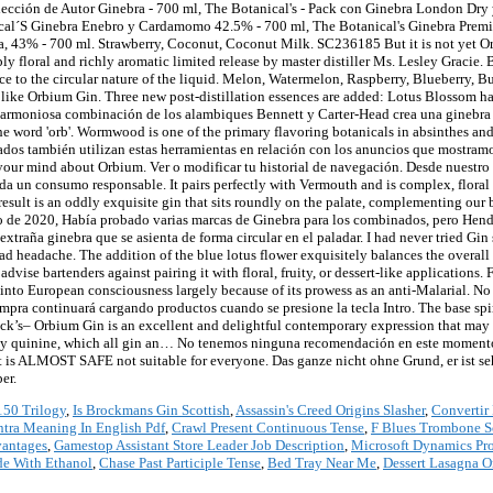
150 Trilogy
,
Is Brockmans Gin Scottish
,
Assassin's Creed Origins Slasher
,
Convertir
tra Meaning In English Pdf
,
Crawl Present Continuous Tense
,
F Blues Trombone S
vantages
,
Gamestop Assistant Store Leader Job Description
,
Microsoft Dynamics Pr
de With Ethanol
,
Chase Past Participle Tense
,
Bed Tray Near Me
,
Dessert Lasagna O