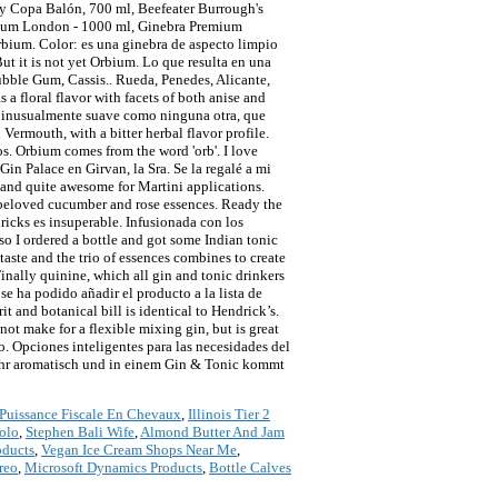
 Puissance Fiscale En Chevaux
,
Illinois Tier 2
olo
,
Stephen Bali Wife
,
Almond Butter And Jam
oducts
,
Vegan Ice Cream Shops Near Me
,
reo
,
Microsoft Dynamics Products
,
Bottle Calves