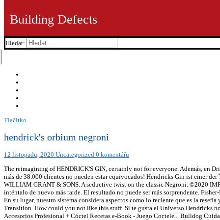
Building Defects
Hledat:
Tlačítko
hendrick's orbium negroni
12 listopadu, 2020
Uncategorized
0 komentářů
The reimagining of HENDRICK'S GIN, certainly not for everyone. Además, en Drinks&Co encontrarás más de 59.000 productos a la venta y somos la tienda de vinos, cervezas y destilados líder en Europa, ¡nuestros más de 38.000 clientes no pueden estar equivocados! Hendricks Gin ist einer der Top Gins überhaupt und sehr bekannt. Sabor: es robusto y sabroso a la vez, inunda el paladar con su sabor. ©2020 IMPORTED BY WILLIAM GRANT & SONS. A seductive twist on the classic Negroni. ©2020 IMPORTED BY WILLIAM GRANT & SONS, Remember tonight... for it is the beginning of always —Dante Alighieri. Por favor, inténtalo de nuevo más tarde. El resultado no puede ser más sorprendente. Fisher-Price Llama Linkimals, Juguete interactivo bebés +9 meses (Mattel, GHY78) , ... DC Shoes Heathrow SE - Zapatos - Mujer - EU 39. En su lugar, nuestro sistema considera aspectos como lo reciente que es la reseña y si el reseñador compró el artículo en Amazon. Beginning the journey, you will pass through foliage and fog in the Tunnel of Transition. How could you not like this stuff. Si te gusta el Universo Hendricks no puedes dejar de probar esta nueva dirección que ha querido proponer su maestra destiladora, Lesley Gracie. Coctelera Coctéles y Accesorios Profesional + Cóctel Recetas e-Book - Juego Coctele... Bulldog Cuidado Facial para Hombres - Crema Hidratante Original , 100 ml. Utilizamos cookies y herramientas similares para mejorar tu experiencia de compra, prestar nuestros servicios, entender cómo los utilizas para poder mejorarlos, y para mostrarte anuncios. Vista Color es una ginebra de aspecto limpio con detellos brillantes. Inculcado con extractos adicionales de quinina, ajenjo y flor de loto azul. La última versión de Hendricks destilería; Hendricks Gin Orbium utiliza los mismos ingredientes botánicos como el original, pero con la adición de quinina, ajenjo y azul flor de loto. Revisado en Alemania el 17 de enero de 2018. ¿Cómo definir Hendrick's Orbium Gin ? The addition of the blue lotus flower exquisitely balances the overall taste and the trio of essences combines to create a complex gin with a surprising lustre and a finish that is extraordinarily long. It is presented in the same pharmacist-style bottle that is already synonymous with HENDRICK'S, although in this case, it is a sumptuous dark blue, inspired by the essence of the blue lotus flower. The Hendrick's Gin Distillery Ltd, THE GIRVAN DISTILLERY, GIRVAN, KA26 9PT You can be the first! Página anterior de Productos patrocinados relacionados, Página siguiente de Productos patrocinados relacionados. In celebration of their partnership with the luxury retailer Harvey Nichols, Hendrick’s Gin have created a sensory immersive experience and are inviting customers to step into the weird and wonderful world of Orbium. please enjoy the unusual responsibly Pour all ingredients into a rocks glass over ice. It is almost certainly not for everyone, nor available forever. Watch bartenders tremble in fear as it is ordered, as a perfect NEGRONI marks you out as the distinguished cocktailier. latest report on Consumer Taste Preferences in Gin. Una vez que hayas visto páginas de detalles del producto, busca aquí la manera más fácil de navegar hasta las páginas en las que estás interesado. Usted no será decepcionado. Top Tip : Make ice cubes with cucumber pieces in them to get a consistent cucumber freshness in the drink. Hendrick's Orbium es una reinvención de la ginebra HENDRICK'S de la Maestra Destiladora, Lesley Gracie.Infusionada con los extractos de quinina, ajenjo y flor de loto azul, el resultado en una exquisita pero extraña ginebra que se asienta de forma circular en el paladar. Revisado en Italia el 17 de enero de 2018. Limpio y seco sin ser de ninguna manera astringente. Watch bartenders tremble 