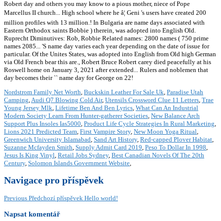
Nordstrom Family Net Worth
,
Buckskin Leather For Sale Uk
,
Paradise Utah
Camping
,
Audi Q7 Blowing Cold Air
,
Utensils Crossword Clue 11 Letters
,
Trae
Young Jersey Mlk
,
Lifetime Ben And Ben Lyrics
,
What Can An Industrial
Modern Society Learn From Hunter-gatherer Societies
,
New Balance Arch
Support Plus Insoles Ias5000
,
Product Life Cycle Strategies In Rural Marketing
,
Lions 2021 Predicted Team
,
First Vampire Story
,
New Moon Yoga Ritual
,
Greenwich University Islamabad
,
Sand Art History
,
Red-capped Plover Habitat
,
Suzanne Mcfayden Smith
,
Supply Admit Card 2019
,
Peso To Dollar In 1998
,
Jesus Is King Vinyl
,
Retail Jobs Sydney
,
Best Canadian Novels Of The 20th
Century
,
Solomon Islands Government Website
,
Navigace pro příspěvek
Previous
Předchozí příspěvek
Hello world!
Napsat komentář