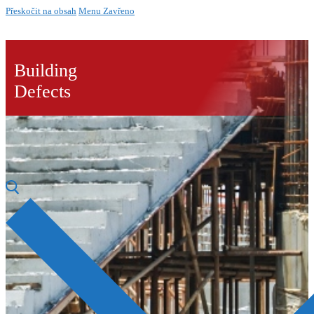
Přeskočit na obsah
Menu
Zavřeno
Building
Defects