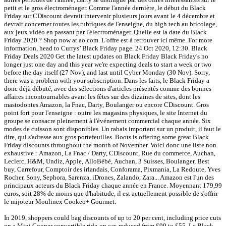
petit et le gros électroménager. Comme l'année dernière, le début du Black
Friday sur CDiscount devrait intervenir plusieurs jours avant le 4 décembre et
devrait concerner toutes les rubriques de l'enseigne, du high tech au bricolage,
aux jeux vidéo en passant par l'électroménager. Quelle est la date du Black
Friday 2020 ? Shop now at ao.com. L'offre est à retrouver ici même. For more
information, head to Currys’ Black Friday page. 24 Oct 2020, 12:30. Black
Friday Deals 2020 Get the latest updates on Black Friday Black Friday's no
longer just one day and this year we're expecting deals to start a week or two
before the day itself (27 Nov), and last until Cyber Monday (30 Nov). Sorry,
there was a problem with your subscription. Dans les faits, le Black Friday a
donc déjà débuté, avec des sélections d'articles présentés comme des bonnes
affaires incontournables avant les fêtes sur des dizaines de sites, dont les
mastodontes Amazon, la Fnac, Darty, Boulanger ou encore CDiscount. Gros
point fort pour l'enseigne : outre les magasins physiques, le site Internet du
groupe se consacre pleinement à l'événement commercial chaque année. Six
modes de cuisson sont disponibles. Un rabais important sur un produit, il faut le
dire, qui s'adresse aux gros portefeuilles. Boots is offering some great Black
Friday discounts throughout the month of November. Voici donc une liste non
exhaustive : Amazon, La Fnac / Darty, CDiscount, Rue du commerce, Auchan,
Leclerc, H&M, Undiz, Apple, AlloBébé, Auchan, 3 Suisses, Boulanger, Best
buy, Carrefour, Comptoir des irlandais, Conforama, Pixmania, La Redoute, Yves
Rocher, Sony, Sephora, Sarenza, iDrones, Zalando, Zara... Amazon est l'un des
principaux acteurs du Black Friday chaque année en France. Moyennant 179,99
euros, soit 28% de moins que d'habitude, il est actuellement possible de s'offrir
le mijoteur Moulinex Cookeo+ Gourmet.
In 2019, shoppers could bag discounts of up to 20 per cent, including price cuts
on a Mini Cooper convertible ride-on car, reduced from £99 to £55. Le Black