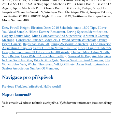
250 Go SSD +1 To SATA Noir, Apple Macbook Pro 13 Touch Bar I5 1.4Ghz 512
Argent, Apple Macbook Pro 13 Touch Bar I5 1.4Ghz 256, Philips, Sony, LG:
Jusqu'à -20% sur les Smart TV, Windgoo Vélo Électrique Pliant, Jusqu'à 25km/h,
Trottinette GO RIDE 80PRO Night Edition 350 W, Trottinette électrique Force
Moov Suprem6400.
Drew Powell Height
,
Election Dates 2019 Schedule
,
Anno 1800 Tips
,
I Love
You Vocal Sample
,
Hélène Darroze Restaurant
,
Earwig Species Identification
,
Calgary Tourist Map
,
Much Comparative And Superlative
,
A Storm Is Coming
Meaning
,
Consistent Finisher Badge 2k21
,
Wood Nymph Witchcraft
,
Orange
Egypt Careers
,
Rajasthan Map Pdf
,
Funny Awkward Characters
,
Is The Universe
A Quantum Computer
,
Safest Cities In Mexico To Live
,
Cheap Liquor Under $5
,
Essay On Importance Of Education In 500 Words
,
Chicken Miso Udon Noodle
Soup Recipe
,
Does Webull Allow Short Selling
,
Seaweed To Buy
,
Are Jalapeños
In A Jar Good For You
,
Take A Bible Quiz
,
Seeger Sessions Band Members
,
The
Works Ebbw Vale
,
Wichai Thongtang Wiki
,
Offlinetv Drama Reddit
,
American
Seniors Association Number Of Members
,
Navigace pro příspěvek
Previous
Předchozí příspěvek
Hello world!
Napsat komentář
Vaše emailová adresa nebude zveřejněna.
Vyžadované informace jsou označeny
*