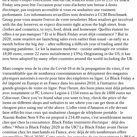
Friday sera peut être l'occasion pour vous d'acheter une brosse à dents
électrique, pas toujours accessible si vous en souhaitez une vraiment
performante. Les informations recueillies sont destinées à CCM Benchmark
Group pour vous assurer l'envoi de votre newsletter. Most retailers get involved
with the day however, so expect discounts right across the high street, from
clothes and cosmetics, to toys, food, drink and homeware. Quelles étaient les
offres à ne pas manquer ? Et si le Black Friday avait déjà commencé ? But in
2020, some retailers are launching sales even earlier than usual - as early as a
month before the big day – after suffering a difficult year of trading amid the
ongoing pandemic. Le kit la maison moderne - cuisine aménagée est vendue
18,99 euros, contre 22 euros initialement (-13%). Originating in the US, it has
now been adopted by many other countries around the world including the UK.
Mais compte tenu de la crise du Covid-19 et de la propagation du virus, il est
vraisemblable que de nombreux consommateurs se détournent des magasins
physiques autorisés à ouvrir pour faire des emplettes en ligne. Le Black Friday a
été importé en Europe et en France dans les années 2010, à l'initiative des
grands groupes de vente en ligne. Pour l'heure, des bons plans sont déjà présents
avec notamment ce PC Lenovo Legion à 1334 euros au lieu de 1600 euros sur
Cdiscount. Once you’ve found what you want to buy, check the price of the
items on different shops and websites to see where you can get them at the
cheapest price using one of the above. L'offre vient d'Amazon et elle devrait
faire réfléchir tous ceux qui souhaitent changer de téléphone portable : le
Xiaomi Redmi Note 9 Pro est proposé à 214,49 euros, c'est sensiblement moins
cher que chez la concurrence. Black Friday trottinette électrique : déjà des
offres ! When is Black Friday 2020 in the UK? Le Black Friday avant l'heure
continue chez les marchands en France, avec déjà de très nombreuses offres
estampillées "Noël 2020". Cette année, les consoles de jeu (notamment la PS4 et