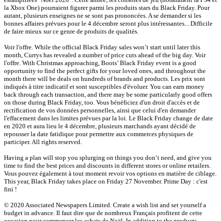
la Xbox One) pourraient figurer parmi les produits stars du Black Friday. Pour
autant, plusieurs enseignes ne se sont pas prononcées. A se demander si les
bonnes affaires prévues pour le 4 décembre seront plus intéressantes... Difficile
de faire mieux sur ce genre de produits de qualités.
Voir l'offre. While the official Black Friday sales won’t start until later this
month, Currys has revealed a number of price cuts ahead of the big day. Voir
l'offre. With Christmas approaching, Boots’ Black Friday event is a good
opportunity to find the perfect gifts for your loved ones, and throughout the
month there will be deals on hundreds of brands and products. Les prix sont
indiqués à titre indicatif et sont susceptibles d'évoluer. You can earn money
back through each transaction, and there may be some particularly good offers
on those during Black Friday, too. Vous bénéficiez d'un droit d'accès et de
rectification de vos données personnelles, ainsi que celui d'en demander
l'effacement dans les limites prévues par la loi. Le Black Friday change de date
en 2020 et aura lieu le 4 décembre, plusieurs marchands ayant décidé de
repousser la date fatidique pour permettre aux commerces physiques de
participer. All rights reserved.
Having a plan will stop you splurging on things you don’t need, and give you
time to find the best prices and discounts in different stores or online retailers.
Vous pouvez également à tout moment revoir vos options en matière de ciblage.
This year, Black Friday takes place on Friday 27 November. Prime Day : c'est
fini !
© 2020 Associated Newspapers Limited. Create a wish list and set yourself a
budget in advance. Il faut dire que de nombreux Français profitent de cette
occasion pour commencer les achats de Noël. In addition to the products