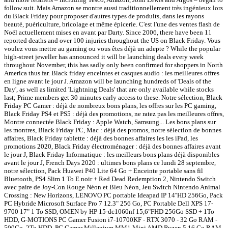
follow suit. Mais Amazon se montre aussi traditionnellement très ingénieux lors
du Black Friday pour proposer d'autres types de produits, dans les rayons
beauté, puériculture, bricolage et même épicerie. C'est l'une des ventes flash de
Noël actuellement mises en avant par Darty. Since 2006, there have been 11
reported deaths and over 100 injuries throughout the US on Black Friday. Vous
voulez vous mettre au gaming ou vous êtes déjà un adepte ? While the popular
high-street jeweller has announced it will be launching deals every week
throughout November, this has sadly only been confirmed for shoppers in North
America thus far. Black friday enceintes et casques audio : les meilleures offres
en ligne avant le jour J. Amazon will be launching hundreds of 'Deals of the
Day', as well as limited 'Lightning Deals' that are only available while stocks
last; Prime members get 30 minutes early access to these. Notre sélection, Black
Friday PC Gamer : déjà de nombreux bons plans, les offres sur les PC gaming,
Black Friday PS4 et PS5 : déjà des promotions, ne ratez pas les meilleures offres,
Montre connectée Black Friday : Apple Watch, Samsung... Les bons plans sur
les montres, Black Friday PC, Mac : déjà des promos, notre sélection de bonnes
affaires, Black Friday tablette : déjà des bonnes affaires les les iPad, les
promotions 2020, Black Friday électroménager : déjà des bonnes affaires avant
le jour J, Black Friday Informatique : les meilleurs bons plans déjà disponibles
avant le jour J, French Days 2020 : ultimes bons plans ce lundi 28 septembre,
notre sélection, Pack Huawei P40 Lite 64 Go + Enceinte portable sans fil
Bluetooth, PS4 Slim 1 To E noir + Red Dead Redemption 2, Nintendo Switch
avec paire de Joy-Con Rouge Néon et Bleu Néon, Jeu Switch Nintendo Animal
Crossing : New Horizons, LENOVO PC portable Ideapad IP 14''HD 256Go, Pack
PC Hybride Microsoft Surface Pro 7 12.3" 256 Go, PC Portable Dell XPS 17-
9700 17" 1 To SSD, OMEN by HP 15-dc1060nf 15,6"FHD 256Go SSD + 1To
HDD, G-MOTIONS PC Gamer Fusion i7-10700KF - RTX 3070 - 32 Go RAM -
500Go, 2To HDD, PC Gamer Millenium MM1 Mini AMD Ryzen 5 16 Go RAM