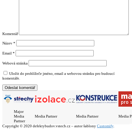
Komentář
Název
*
Email
*
Webová stránka
Uložit do prohlížeče jméno, email a webovou stránku pro budoucí
komentáře.
Major
Media
Media Partner
Media Partner
Media P
Partner
Copyright © 2020 defektybudov.vstecb.cz – autor šablony
Customify
.