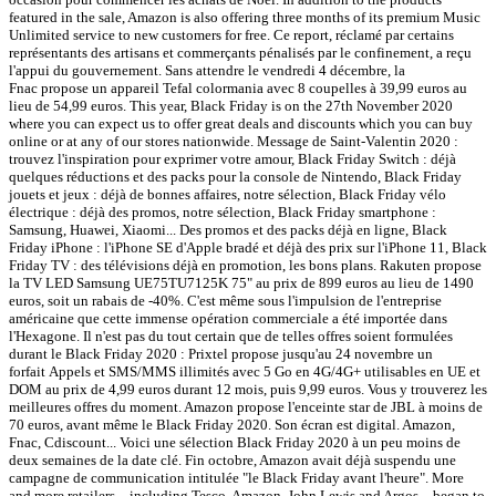
featured in the sale, Amazon is also offering three months of its premium Music
Unlimited service to new customers for free. Ce report, réclamé par certains
représentants des artisans et commerçants pénalisés par le confinement, a reçu
l'appui du gouvernement. Sans attendre le vendredi 4 décembre, la
Fnac propose un appareil Tefal colormania avec 8 coupelles à 39,99 euros au
lieu de 54,99 euros. This year, Black Friday is on the 27th November 2020
where you can expect us to offer great deals and discounts which you can buy
online or at any of our stores nationwide. Message de Saint-Valentin 2020 :
trouvez l'inspiration pour exprimer votre amour, Black Friday Switch : déjà
quelques réductions et des packs pour la console de Nintendo, Black Friday
jouets et jeux : déjà de bonnes affaires, notre sélection, Black Friday vélo
électrique : déjà des promos, notre sélection, Black Friday smartphone :
Samsung, Huawei, Xiaomi... Des promos et des packs déjà en ligne, Black
Friday iPhone : l'iPhone SE d'Apple bradé et déjà des prix sur l'iPhone 11, Black
Friday TV : des télévisions déjà en promotion, les bons plans. Rakuten propose
la TV LED Samsung UE75TU7125K 75" au prix de 899 euros au lieu de 1490
euros, soit un rabais de -40%. C'est même sous l'impulsion de l'entreprise
américaine que cette immense opération commerciale a été importée dans
l'Hexagone. Il n'est pas du tout certain que de telles offres soient formulées
durant le Black Friday 2020 : Prixtel propose jusqu'au 24 novembre un
forfait Appels et SMS/MMS illimités avec 5 Go en 4G/4G+ utilisables en UE et
DOM au prix de 4,99 euros durant 12 mois, puis 9,99 euros. Vous y trouverez les
meilleures offres du moment. Amazon propose l'enceinte star de JBL à moins de
70 euros, avant même le Black Friday 2020. Son écran est digital. Amazon,
Fnac, Cdiscount... Voici une sélection Black Friday 2020 à un peu moins de
deux semaines de la date clé. Fin octobre, Amazon avait déjà suspendu une
campagne de communication intitulée "le Black Friday avant l'heure". More
and more retailers – including Tesco, Amazon, John Lewis and Argos – began to