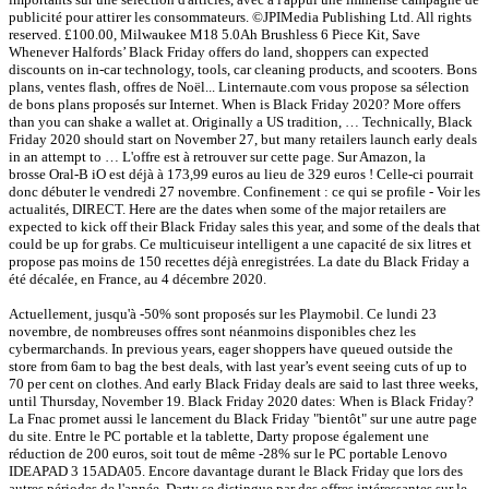
publicité pour attirer les consommateurs. ©JPIMedia Publishing Ltd. All rights
reserved. £100.00, Milwaukee M18 5.0Ah Brushless 6 Piece Kit, Save
Whenever Halfords’ Black Friday offers do land, shoppers can expected
discounts on in-car technology, tools, car cleaning products, and scooters. Bons
plans, ventes flash, offres de Noël... Linternaute.com vous propose sa sélection
de bons plans proposés sur Internet. When is Black Friday 2020? More offers
than you can shake a wallet at. Originally a US tradition, … Technically, Black
Friday 2020 should start on November 27, but many retailers launch early deals
in an attempt to … L'offre est à retrouver sur cette page. Sur Amazon, la
brosse Oral-B iO est déjà à 173,99 euros au lieu de 329 euros ! Celle-ci pourrait
donc débuter le vendredi 27 novembre. Confinement : ce qui se profile - Voir les
actualités, DIRECT. Here are the dates when some of the major retailers are
expected to kick off their Black Friday sales this year, and some of the deals that
could be up for grabs. Ce multicuiseur intelligent a une capacité de six litres et
propose pas moins de 150 recettes déjà enregistrées. La date du Black Friday a
été décalée, en France, au 4 décembre 2020.
Actuellement, jusqu'à -50% sont proposés sur les Playmobil. Ce lundi 23
novembre, de nombreuses offres sont néanmoins disponibles chez les
cybermarchands. In previous years, eager shoppers have queued outside the
store from 6am to bag the best deals, with last year’s event seeing cuts of up to
70 per cent on clothes. And early Black Friday deals are said to last three weeks,
until Thursday, November 19. Black Friday 2020 dates: When is Black Friday?
La Fnac promet aussi le lancement du Black Friday "bientôt" sur une autre page
du site. Entre le PC portable et la tablette, Darty propose également une
réduction de 200 euros, soit tout de même -28% sur le PC portable Lenovo
IDEAPAD 3 15ADA05. Encore davantage durant le Black Friday que lors des
autres périodes de l'année, Darty se distingue par des offres intéressantes sur le